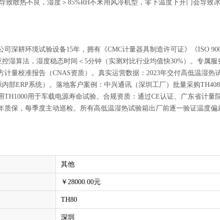
cm导致散热不良，湿度＞85%RH不釆用风冷机型，零下温度下开门会导致
深耕环境试验设备15年，拥有《CMC计量器具制造许可证》《ISO 9001
应控湿算法，湿度稳态时间＜5分钟（实测对比行业均值快30%）。专属服
计量校准报告（CNAS资质）。真实运营数据：2023年交付高低温湿热试验
来源内部ERP系统）。落地客户案例：中兴通讯（深圳工厂）批量采购TH408
TH1000用于车载电源寿命试验。合规资质：通过CE认证、广东省计量
5年质保，每季度主动巡检。所有高低温湿热试验箱出厂前逐一验证温度偏差
其他
￥28000.00元
TH80
深圳