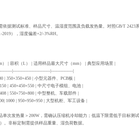
依据测试标准、样品尺寸、温湿度范围及负载发热量。对照GB/T 242
1-2019），湿度偏差+2/-3%RH。
m） | 容积（L） | 适用样品最大尺寸（mm） | 典型应用场景 |
---------|------------------------|--------------|
 | 80 | 350×350×450 | 小型元器件、PCB板 |
0 | 150 | 450×450×550 | 中尺寸电子模组、电池 |
0 | 408 | 550×750×800 | 中型整机、车载部件 |
1000| 1000 | 950×950×950 | 大型机柜、军工设备 |
单次发热量＞200W，需确认压缩机冷却能力；低温下限需低于目标测试温
5℃）。非标定制需提供样品重量、湿负荷数据。