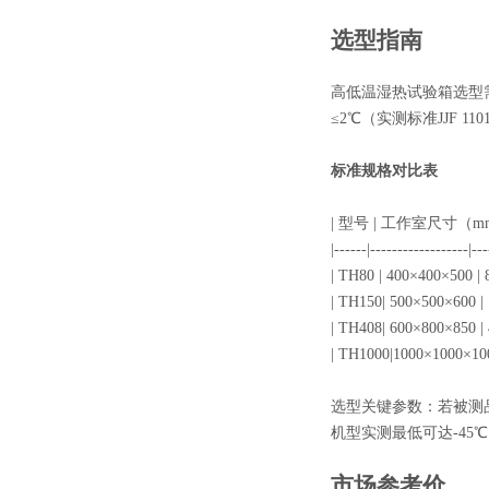
选型指南
高低温湿热试验箱选型需
≤2℃（实测标准JJF 110
标准规格对比表
| 型号 | 工作室尺寸（m
|------|------------------|--
| TH80 | 400×400×500
| TH150| 500×500×60
| TH408| 600×800×85
| TH1000|1000×1000×
选型关键参数：若被测品
机型实测最低可达-4
市场参考价