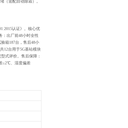
冰堵（需配自动除霜）。
:2015认证》。核心优
务：出厂前48小时全性
箱187台，售后48小
共12台用于5G基站模块
院型式评价。售后保障：
≤2℃、湿度偏差