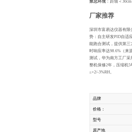
禁忌环境
：距墙＜30
厂家推荐
深圳市富易达仪器有限公司
势：自主研发PID自适
能跑合测试，提供第三方
时响应率达98.6%（
测试，华为南方工厂采用
整机保修2年，压缩机
≤+2/-3%RH。
品牌
价格：
型号
原产地