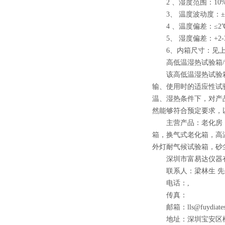
2 、湿度范围：10%、2
3、 温度波动度：±0
4 、温度偏差：≤2
5、 湿度偏差：+2-3
6、内箱尺寸：见上
高低温湿热试验箱/
该高低温湿热试验箱
输、使用时的适应性试
温、湿热条件下，对产
然能够符合预定要求，
主营产品：老化房，
箱，换气式老化箱，高
外灯耐气候试验箱，砂
深圳市富易达仪器
联系人：梁林生 先
电话：,
传真：
邮箱：lls@fuydiatest
地址：深圳宝安区松